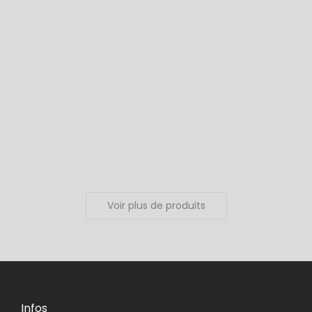
Amandes grillées décortiquées
Ajouter au panier
Amandes pralinées
Anis vert graines
Ajouter au panier
Ajouter au panier
Voir plus de produits
Infos