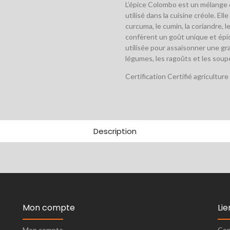
L’épice Colombo est un mélange d
utilisé dans la cuisine créole. El
curcuma, le cumin, la coriandre, le
confèrent un goût unique et épic
utilisée pour assaisonner une gr
légumes, les ragoûts et les soup
Certification Certifié agricultur
Description
Mon compte
Lie
Mon compte
Con