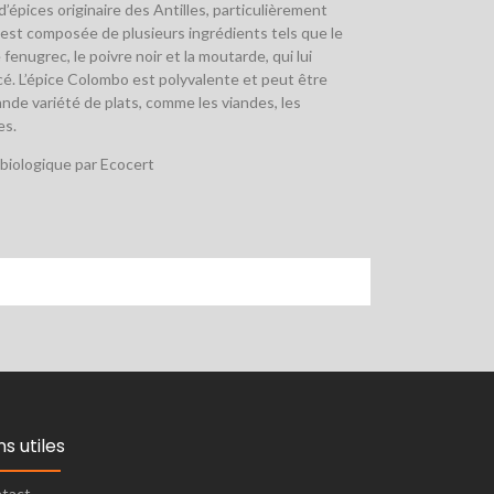
’épices originaire des Antilles, particulièrement
le est composée de plusieurs ingrédients tels que le
 fenugrec, le poivre noir et la moutarde, qui lui
é. L’épice Colombo est polyvalente et peut être
ande variété de plats, comme les viandes, les
es.
e biologique par Ecocert
ns utiles
tact