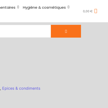
mentaires
Hygiène & cosmétiques
0,00
€
,
Epices & condiments