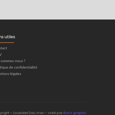
ns utiles
tact
V
 sommes-nous ?
itique de confidentialité
tions légales
right – Loustalet Dau Vrac – créé par
Bon’s graphic