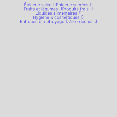
Épicerie salée
Epicerie sucrées
Fruits et légumes
Produits frais
Liquides alimentaires
Hygiène & cosmétiques
Entretien et nettoyage
Zéro déchet
 Siwak Comme Avant